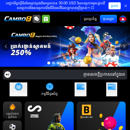
បញ្ជាក់មិត្តភក្តិមិនមែនគ្រប់គ្រងនិងទទួលបាន 30.00 USD នៃសមត្ថភាពមូលដ្ឋានពី
ទូទាត់
សមត្ថភាពនិងសមត្ថភាពនិងនីតិវេធានីដែលអ្នកបានប្រើប្រាស់។ 💥
ចូលប្រព័ន្ធ
ចុះឈ្មោះ
គ្មានសេចក្តីប្រកាសនៅក្នុងពេលឥ
កម្មវិធីបង្ហាញ.
កម្មវិធីទូរស័ព្ទ
ដាក់ប្រាក់
ដកប្រាក់
ហ្គេមកំពុងពេ
ញនិយម