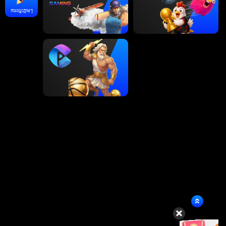
ការឈ្នះភ្លាមៗ