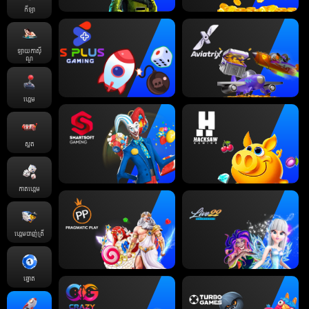
កីឡា
ឡាយកាសុី
ណូ
ហ្គេម
ស្លត
កាតហ្គេម
ហ្គេមបាញ់ត្រី
ឆ្នោត