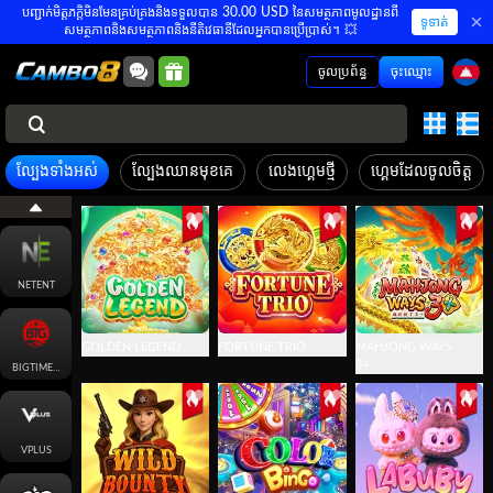
បញ្ជាក់មិត្តភក្តិមិនមែនគ្រប់គ្រងនិងទទួលបាន 30.00 USD នៃសមត្ថភាពមូលដ្ឋានពី
ទូទាត់
សមត្ថភាពនិងសមត្ថភាពនិងនីតិវេធានីដែលអ្នកបានប្រើប្រាស់។ 💥
RELAXGAMING
ចូលប្រព័ន្ធ
ចុះឈ្មោះ
REDTIGER
ល្បែងទាំងអស់
ល្បែងឈានមុខគេ
លេងហ្គេមថ្មី
ហ្គេមដែលចូលចិត្ត
NOLIMITCITY
NETENT
GOLDEN LEGEND
FORTUNE TRIO
MAHJONG WAYS
3+
BIGTIMEGAMING
VPLUS