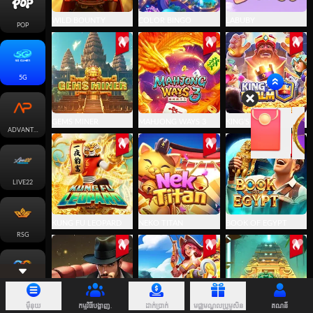
WILD BOUNTY
COLOR BINGO
LABUBY
POP
5G
GEMS MINER
MAHJONG WAYS 3
KING’S REALM
ADVANTPLAY
LIVE22
KUNG FU LEOPARD
NEKO TITAN
BOOK OF EGYPT
RSG
CRAZYGAMING
ម៉ឺនុយ
កម្មវិធីបង្ហាញ.
ដាក់ប្រាក់
មជ្ឈមណ្ឌលប្រូមូសិន
គណនី