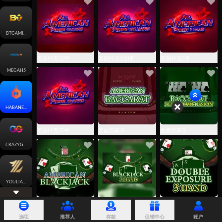
BTGAMING-CARD
美国扑克10手
美国扑克100手
美国扑克5手
MEGAH5
HABANERO
美国扑克50手
美国百家乐
免佣百家乐
CRAZYGAMING
YOULIANGAMING
美国黑杰克
三手黑杰克
三手双重曝光
选项
推荐人
存款
促销中心
账户