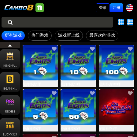
登录
注册
LUDOBET
所有游戏
热门游戏
游戏新上线
最喜欢的游戏
JILI
KINGMAKER
经典扑克1手
经典扑克10手
经典扑克100手
BGAMING-CARD
RICH88
经典扑克5手
经典扑克50手
美国扑克1手
LUCKY365