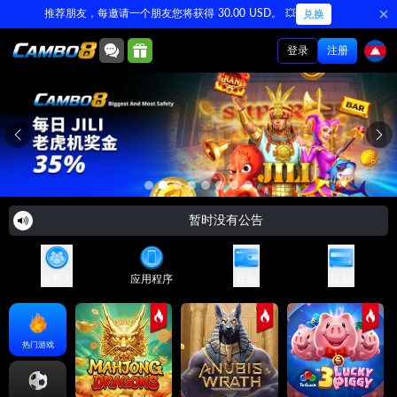
推荐朋友，每邀请一个朋友您将获得 30.00 USD。 💥
兑换
登录
注册
暂时没有公告
推荐人
应用程序
存款
提款
热门游戏