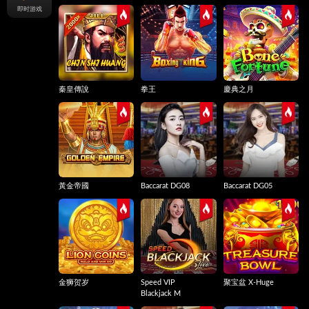
即时游戏
秦皇傳說
拳王
慶典之月
黃金帝國
Baccarat DG08
Baccarat DG05
金狮贺岁
Speed VIP
聚宝盆 X-Huge
Blackjack M