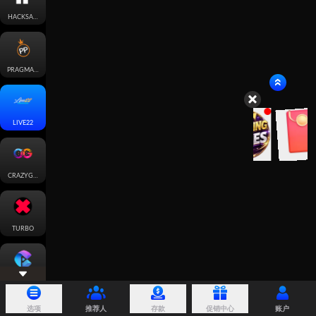
HACKSAW-INST
PRAGMATICPLAY
LIVE22
CRAZYGAMING
TURBO
CLOTPLAY
选项
推荐人
存款
促销中心
账户