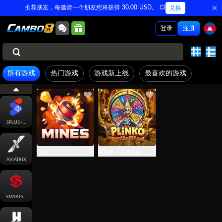
推荐朋友，每邀请一个朋友您将获得 30.00 USD。 💥
兑换
登录
注册
SPB-INST
所有游戏
热门游戏
游戏新上线
最喜欢的游戏
BGAMING-INST
SPLUS-INSTANTWIN
扫雷
砰砰乐：至尊双轮
AVIATRIX
SMARTSOFT-INSTANTWIN