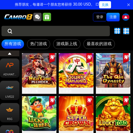
推荐朋友，每邀请一个朋友您将获得 30.00 USD。 💥
兑换
VPLUS
登录
注册
POP
所有游戏
热门游戏
游戏新上线
最喜欢的游戏
5G
ADVANTPLAY
海盜大掠奪
金喜麻將
大秦天下
LIVE22
RSG