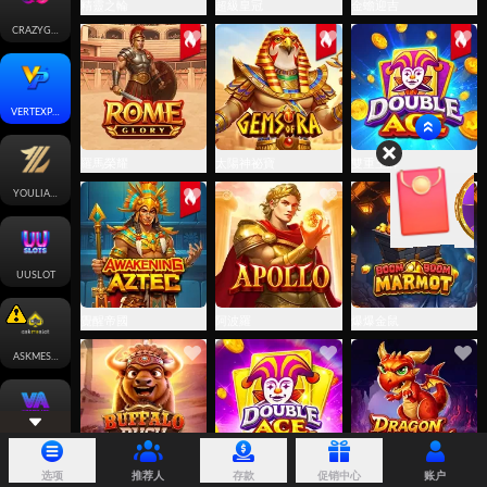
精靈之輪
超級皇冠
金蟾迎吉
CRAZYGAMING
VERTEXPLAY
羅馬榮耀
太陽神祕寶
雙重王牌
YOULIANGAMING
UUSLOT
覺醒帝國
阿波羅
爆爆金鼠
ASKMESLOT
VAGAMING
选项
推荐人
存款
促销中心
账户
野牛冲刺
雙重王牌(極限爆擊)
轟轟火龍